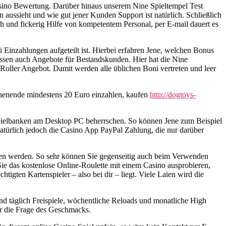
asino Bewertung. Darüber hinaus unserem Nine Spieltempel Test
 aussieht und wie gut jener Kunden Support ist natürlich. Schließlich
ich und fickerig Hilfe von kompetentem Personal, per E-mail dauert es
i Einzahlungen aufgeteilt ist. Hierbei erfahren Jene, welchen Bonus
 dessen auch Angebote für Bestandskunden. Hier hat die Nine
Roller Angebot. Damit werden alle üblichen Boni vertreten und leer
chenende mindestens 20 Euro einzahlen, kaufen
http://dogtoys-
 Spielbanken am Desktop PC beherrschen. So können Jene zum Beispiel
atürlich jedoch die Casino App PayPal Zahlung, die nur darüber
ten werden. So sehr können Sie gegenseitig auch beim Verwenden
 das kostenlose Online-Roulette mit einem Casino ausprobieren,
tigten Kartenspieler – also bei dir – liegt. Viele Laien wird die
end täglich Freispiele, wöchentliche Reloads und monatliche High
er die Frage des Geschmacks.