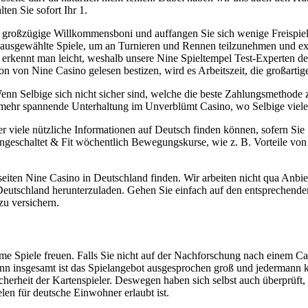
ten Sie sofort Ihr 1.
 großzügige Willkommensboni und auffangen Sie sich wenige Freispiele.
e ausgewählte Spiele, um an Turnieren und Rennen teilzunehmen und ex
erkennt man leicht, weshalb unsere Nine Spieltempel Test-Experten der
on von Nine Casino gelesen bestizen, wird es Arbeitszeit, die großart
enn Selbige sich nicht sicher sind, welche die beste Zahlungsmethode 
e mehr spannende Unterhaltung im Unverblümt Casino, wo Selbige viele
 viele nützliche Informationen auf Deutsch finden können, sofern Sie 5.
ingeschaltet & Fit wöchentlich Bewegungskurse, wie z. B. Vorteile von
seiten Nine Casino in Deutschland finden. Wir arbeiten nicht qua Anbi
in Deutschland herunterzuladen. Gehen Sie einfach auf den entspreche
zu versichern.
same Spiele freuen. Falls Sie nicht auf der Nachforschung nach einem C
n insgesamt ist das Spielangebot ausgesprochen groß und jedermann kö
icherheit der Kartenspieler. Deswegen haben sich selbst auch überprüft
len für deutsche Einwohner erlaubt ist.