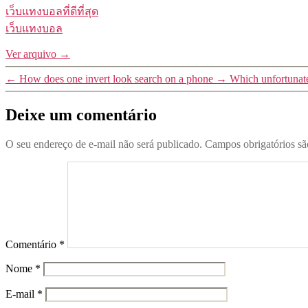
เว็บแทงบอลที่ดีที่สุด
เว็บแทงบอล
Ver arquivo
→
←
How does one invert look search on a phone
→
Which unfortunate
Deixe um comentário
O seu endereço de e-mail não será publicado.
Campos obrigatórios s
Comentário
*
Nome
*
E-mail
*