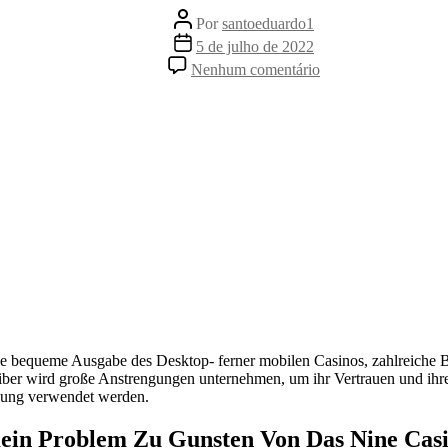
Autor
Por
santoeduardo1
do
Data
5 de julho de 2022
post
de
em
Nenhum comentário
publicação
Nine
Casino
Test3
&
Erfahrungen
2022
Ist
Nine
Casino
Seriös?
. Die bequeme Ausgabe des Desktop- ferner mobilen Casinos, zahlreic
reiber wird große Anstrengungen unternehmen, um ihr Vertrauen und ihre
lung verwendet werden.
Kein Problem Zu Gunsten Von Das Nine Cas