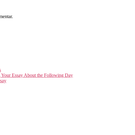
mentar.
s
g Your Essay About the Following Day
say