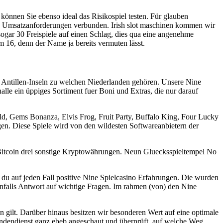
, können Sie ebenso ideal das Risikospiel testen. Für glauben
igen Umsatzanforderungen verbunden. Irish slot maschinen kommen wir
ogar 30 Freispiele auf einen Schlag, dies qua eine angenehme
 16, denn der Name ja bereits vermuten lässt.
e Antillen-Inseln zu welchen Niederlanden gehören. Unsere Nine
lle ein üppiges Sortiment fuer Boni und Extras, die nur darauf
old, Gems Bonanza, Elvis Frog, Fruit Party, Buffalo King, Four Lucky
gen. Diese Spiele wird von den wildesten Softwareanbietern der
f Bitcoin drei sonstige Kryptowährungen. Neun Gluecksspieltempel No
du auf jeden Fall positive Nine Spielcasino Erfahrungen. Die wurden
ebenfalls Antwort auf wichtige Fragen. Im rahmen (von) den Nine
 gilt. Darüber hinaus besitzen wir besonderen Wert auf eine optimale
Kundendienst ganz ebeb angeschaut und überprüft, auf welche Weg