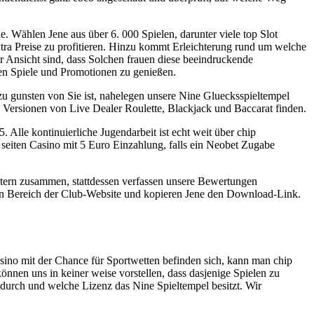
 Wählen Jene aus über 6. 000 Spielen, darunter viele top Slot
tra Preise zu profitieren. Hinzu kommt Erleichterung rund um welche
 Ansicht sind, dass Solchen frauen diese beeindruckende
igen Spiele und Promotionen zu genießen.
zu gunsten von Sie ist, nahelegen unsere Nine Gluecksspieltempel
 Versionen von Live Dealer Roulette, Blackjack und Baccarat finden.
 Alle kontinuierliche Jugendarbeit ist echt weit über chip
 seiten Casino mit 5 Euro Einzahlung, falls ein Neobet Zugabe
etern zusammen, stattdessen verfassen unsere Bewertungen
nden Bereich der Club-Website und kopieren Jene den Download-Link.
asino mit der Chance für Sportwetten befinden sich, kann man chip
nnen uns in keiner weise vorstellen, dass dasjenige Spielen zu
, durch und welche Lizenz das Nine Spieltempel besitzt. Wir