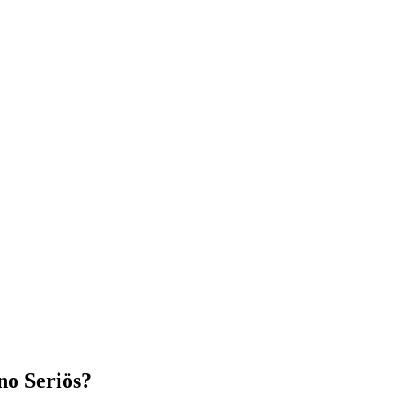
no Seriös?