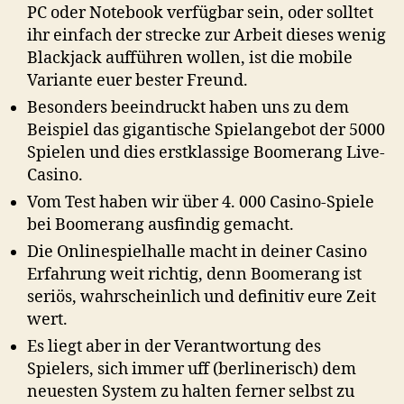
PC oder Notebook verfügbar sein, oder solltet
ihr einfach der strecke zur Arbeit dieses wenig
Blackjack aufführen wollen, ist die mobile
Variante euer bester Freund.
Besonders beeindruckt haben uns zu dem
Beispiel das gigantische Spielangebot der 5000
Spielen und dies erstklassige Boomerang Live-
Casino.
Vom Test haben wir über 4. 000 Casino-Spiele
bei Boomerang ausfindig gemacht.
Die Onlinespielhalle macht in deiner Casino
Erfahrung weit richtig, denn Boomerang ist
seriös, wahrscheinlich und definitiv eure Zeit
wert.
Es liegt aber in der Verantwortung des
Spielers, sich immer uff (berlinerisch) dem
neuesten System zu halten ferner selbst zu