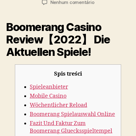
Nenhum comentário
Boomerang Casino
Review【2022】 Die
Aktuellen Spiele!
Spis treści
Spieleanbieter
Mobile Casino
Wöchentlicher Reload
Boomerang Spielauswahl Online
Fazit Und Faktur Zum
Boomerang Gluecksspieltempel