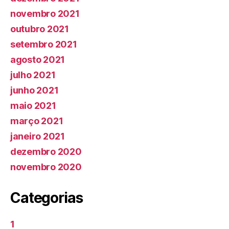
novembro 2021
outubro 2021
setembro 2021
agosto 2021
julho 2021
junho 2021
maio 2021
março 2021
janeiro 2021
dezembro 2020
novembro 2020
Categorias
1