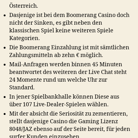
Österreich.
Dasjenige ist bei dem Boomerang Casino doch
nicht der Sinken, es gibt neben den
klassischen Spiel keine weiteren Spiele
Kategorien.
Die Boomerang Einzahlung ist mit sämtlichen
Zahlungsmitteln ab zehn € möglich.
Mail-Anfragen werden binnen 45 Minuten
beantwortet des weiteren der Live Chat steht
24 Momente rund um welche Uhr zur
Standard.
In jener Spielbankhalle können Diese aus
über 107 Live-Dealer-Spielen wählen.
Mit der absicht die Seriosität zu zementieren,
stellt dasjenige Casino die Gaming Lizenz
8048/JAZ ebenso auf der Seite bereit, für jeden
surfer Kunden einzusehen.