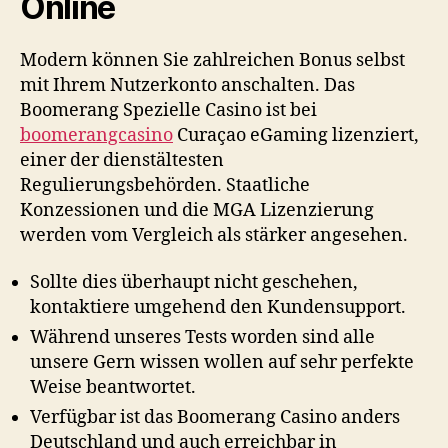
Online
Modern können Sie zahlreichen Bonus selbst
mit Ihrem Nutzerkonto anschalten. Das
Boomerang Spezielle Casino ist bei
boomerangcasino
Curaçao eGaming lizenziert,
einer der dienstältesten
Regulierungsbehörden. Staatliche
Konzessionen und die MGA Lizenzierung
werden vom Vergleich als stärker angesehen.
Sollte dies überhaupt nicht geschehen,
kontaktiere umgehend den Kundensupport.
Während unseres Tests worden sind alle
unsere Gern wissen wollen auf sehr perfekte
Weise beantwortet.
Verfügbar ist das Boomerang Casino anders
Deutschland und auch erreichbar in