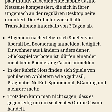
paar intuitiv zu bedienende mobile Casino
Netzseite kompensiert, die sich in ihrer
Ungemach an der regulären Desktop-Seite
orientiert. Der Anbieter wickelt alle
Transaktionen innerhalb von 3 Tagen ab.
Allgemein nacherleben sich Spieler von
überall bei Boomerang anmelden, lediglich
Einwohner aus Ländern anders denen
Glücksspiel verboten ist, dürfen einander
nicht beim Boomerang Casino anmelden.
In der Rubrik Slots finden sich Spiele von
polulaeren Anbietern wie Yggdrasil,
Pragmatic, NetEnt, Spinomenal, BGaming und
mehrere mehr.
Trotzdem kann man nicht sagen, dass es
gegenseitig um ein schlechtes Online Casino
handelt.