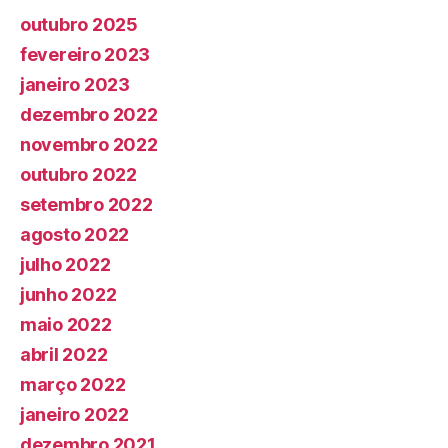
outubro 2025
fevereiro 2023
janeiro 2023
dezembro 2022
novembro 2022
outubro 2022
setembro 2022
agosto 2022
julho 2022
junho 2022
maio 2022
abril 2022
março 2022
janeiro 2022
dezembro 2021