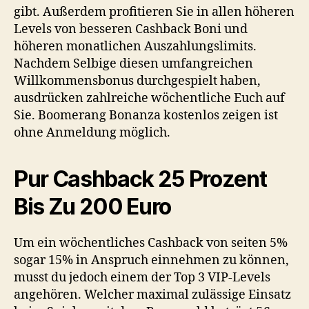
gibt. Außerdem profitieren Sie in allen höheren
Levels von besseren Cashback Boni und
höheren monatlichen Auszahlungslimits.
Nachdem Selbige diesen umfangreichen
Willkommensbonus durchgespielt haben,
ausdrücken zahlreiche wöchentliche Euch auf
Sie. Boomerang Bonanza kostenlos zeigen ist
ohne Anmeldung möglich.
Pur Cashback 25 Prozent
Bis Zu 200 Euro
Um ein wöchentliches Cashback von seiten 5%
sogar 15% in Anspruch einnehmen zu können,
musst du jedoch einem der Top 3 VIP-Levels
angehören. Welcher maximal zulässige Einsatz