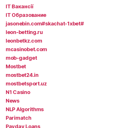
IT Вакансії
IT Образование
jasonebin.com#skachat-1xbet#
leon-betting.ru
leonbetkz.com
mcasinobet.com
mob-gadget
Mostbet
mostbet24.in
mostbetsport.uz
N1 Casino
News
NLP Algorithms
Parimatch
Payday Loans