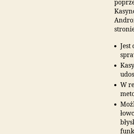
poprze
Kasyno
Androi
stroni
Jest
spra
Kasy
udos
W re
meto
Możl
łowc
błys
funk