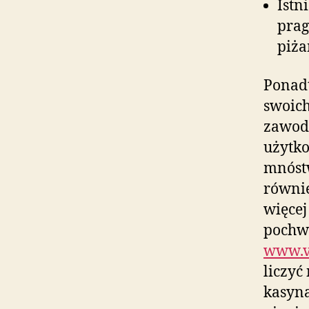
Istn
prag
piża
Ponadt
swoic
zawodn
użytko
mnóstw
równie
więcej
pochwa
www.v
liczyć
kasyna