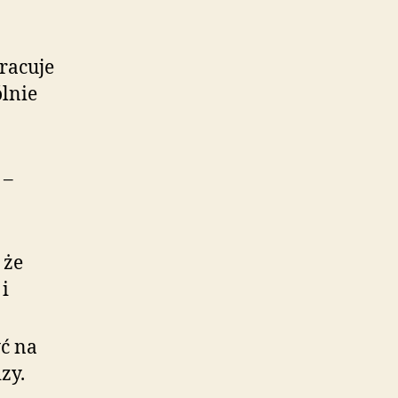
racuje
lnie
 –
 że
i
ć na
zy.