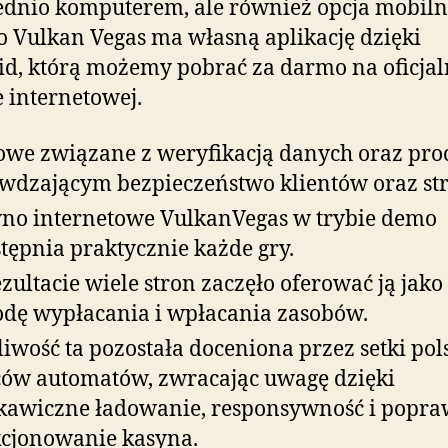
dnio komputerem, ale również opcja mobiln
 Vulkan Vegas ma własną aplikację dzięki
d, którą możemy pobrać za darmo na oficjal
e internetowej.
 owe związane z weryfikacją danych oraz pr
wdzającym bezpieczeństwo klientów oraz str
no internetowe VulkanVegas w trybie demo
tępnia praktycznie każde gry.
zultacie wiele stron zaczęło oferować ją jako
dę wypłacania i wpłacania zasobów.
iwość ta pozostała doceniona przez setki pol
ów automatów, zwracając uwagę dzięki
kawiczne ładowanie, responsywność i popr
cjonowanie kasyna.