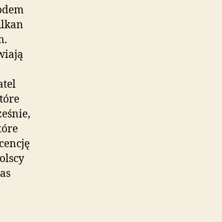
podem
ulkan
m.
wiają
tel
tóre
eśnie,
tóre
icencję
olscy
zas