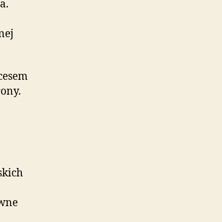
a.
nej
ocesem
ony.
skich
awne