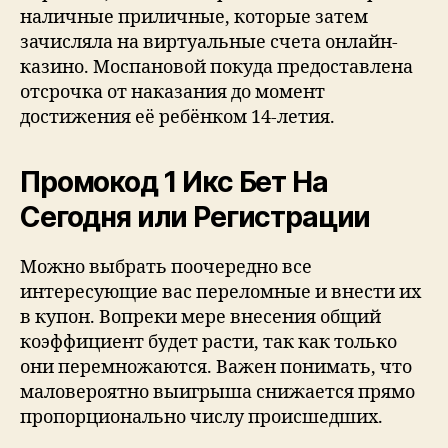
наличные приличные, которые затем
зачисляла на виртуальные счета онлайн-
казино. Моспановой покуда предоставлена
отсрочка от наказания до момент
достижения её ребёнком 14-летия.
Промокод 1 Икс Бет На
Сегодня или Регистрации
Можно выбрать поочередно все
интересующие вас переломные и внести их
в купон. Вопреки мере внесения общий
коэффициент будет расти, так как только
они перемножаются. Важен понимать, что
маловероятно выигрыша снижается прямо
пропорционально числу происшедших.