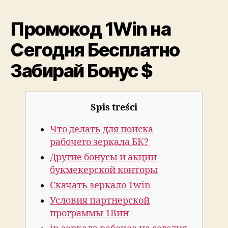
Промокод 1Win на
Сегодня Бесплатно
Забирай Бонус $
Spis treści
Что делать для поиска
рабочего зеркала БК?
Другие бонусы и акции
букмекерской конторы
Скачать зеркало 1win
Условия партнерской
программы 1Вин