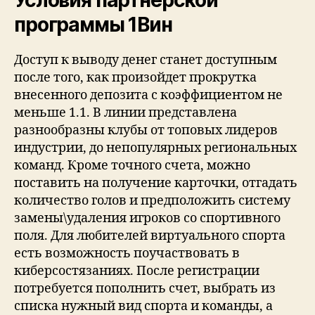
программы 1Вин
Доступ к выводу денег станет доступным
после того, как произойдет прокрутка
внесенного депозита с коэффициентом не
меньше 1.1. В линии представлена
разнообразны клубы от топовых лидеров
индустрии, до непопулярных региональных
команд. Кроме точного счета, можно
поставить на получение карточки, отгадать
количество голов и предположить систему
замены\удаления игроков со спортивного
поля. Для любителей виртуального спорта
есть возможность поучаствовать в
киберсостязаниях. После регистрации
потребуется пополнить счет, выбрать из
списка нужный вид спорта и команды, а