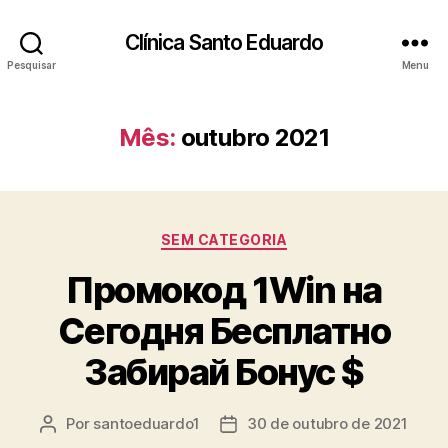
Clínica Santo Eduardo
Pesquisar
Menu
Mês:
outubro 2021
SEM CATEGORIA
Промокод 1Win на
Сегодня Бесплатно
Забирай Бонус $
Por
santoeduardo1
30 de outubro de 2021