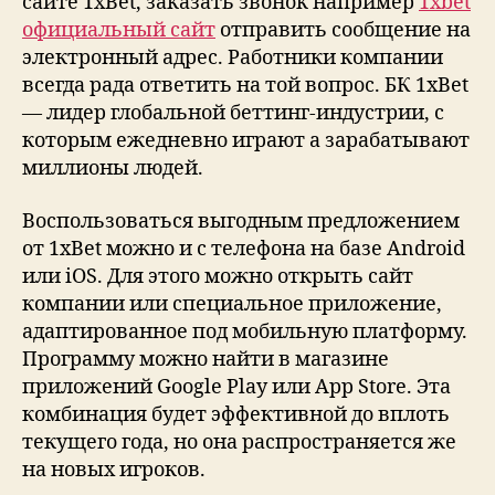
сайте 1xBet, заказать звонок например
1xbet
официальный сайт
отправить сообщение на
электронный адрес. Работники компании
всегда рада ответить на той вопрос. БК 1xBet
— лидер глобальной беттинг-индустрии, с
которым ежедневно играют а зарабатывают
миллионы людей.
Воспользоваться выгодным предложением
от 1xBet можно и с телефона на базе Android
или iOS. Для этого можно открыть сайт
компании или специальное приложение,
адаптированное под мобильную платформу.
Программу можно найти в магазине
приложений Google Play или App Store. Эта
комбинация будет эффективной до вплоть
текущего года, но она распространяется же
на новых игроков.