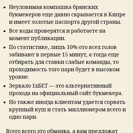
Неуловимая компашка брянских
букмекеров еще давно скрывается в Кипре
и имеет золотые паспорта другой страны.
Все коды проверятся и работаете на
момент публикации.
По статистике, лишь 10% ото всех голов
забивают в первые 15 минут, а тогда еще
отбирать для ставки слабые команды, то
проходимость того пари будет в высоком
уровне.
Зеркало 1хБЕТ — это альтернативный
прохода на официальный сайт букмекера.
Но также иногда клиентам удается сорвать
крупный куш и стать миллионером всего и
одно пари.
Всего всего это обманка, а вам предложат