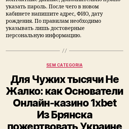
указать пароль. После чего в новом
кабинете напишите адрес, ФИО, дату
рождения. По правилам необходимо
указывать лишь достоверные
персональную информацию.
SEM CATEGORIA
Для Чужих тысячи Не
Жалко: как Основатели
Онлайн-казино 1xbet
Из Брянска
пожертвовать Украине