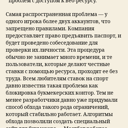
проблем с доступом к веб-ресурсу.
Самая распространенная проблема — у
одного игрока более двух аккаунтов, что
запрещено правилами. Компания
предоставляет право предъявить паспорт, и
будет проведено собеседование для
проверки их личности. Эта процедура
обычно не занимает много времени, и те
пользователи, которые делают честные
ставки с помощью ресурса, проходят ее без
труда. Всем любителям ставок на спорт
давно известна такая проблема как
блокировка букмекерских контор. Тем не
менее разработчики давно уже придумали
способ обхода такого рода ограничений,
который стабильно работает. Алгоритмы
обхода позволили создать специальный