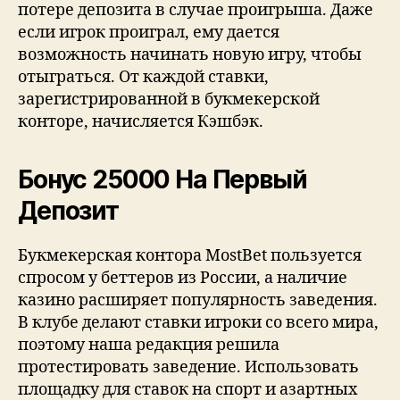
потере депозита в случае проигрыша. Даже
если игрок проиграл, ему дается
возможность начинать новую игру, чтобы
отыграться. От каждой ставки,
зарегистрированной в букмекерской
конторе, начисляется Кэшбэк.
Бонус 25000 На Первый
Депозит
Букмекерская контора MostBet пользуется
спросом у беттеров из России, а наличие
казино расширяет популярность заведения.
В клубе делают ставки игроки со всего мира,
поэтому наша редакция решила
протестировать заведение. Использовать
площадку для ставок на спорт и азартных