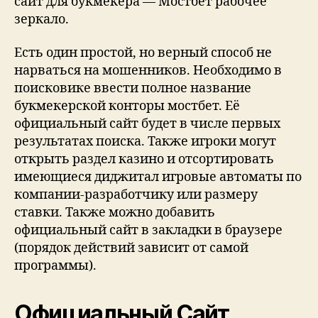
сайт для букмекера — Мостбет рабочее
зеркало.
Есть один простой, но верный способ не
нарваться на мошенников. Необходимо в
поисковике ввести полное название
букмекерской конторы мостбет. Её
официальный сайт будет в числе первых
результатах поиска. Также игроки могут
открыть раздел казино и отсортировать
имеющиеся диджитал игровые автоматы по
компании-разработчику или размеру
ставки. Также можно добавить
официальный сайт в закладки в браузере
(порядок действий зависит от самой
программы).
Oфициaльный Caйт