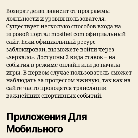
Возврат денег зависит от программы
лояльности и уровня пользователя.
Существует несколько способов входа на
игровой портал mostbet com официальный
сайт. Если официальный ресурс
заблокирован, вы можете войти через
«зеркало». Доступны 2 вида ставок – на
события в режиме онлайн или до начала
игры. В первом случае пользователь сможет
наблюдать за процессом вживую, так как на
сайте часто проводятся трансляции
важнейших спортивных событий.
Приложения Для
Мобильного