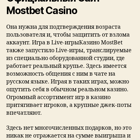
Mostbet Casino
Она нужна для подтверждения возраста
пользователя и, чтобы защитить от взлома
аккаунт. Игра в Live-игрыКазино MostBet
также запустило Live-игры, транслируемые
из специально оборудованной студии, где
работает реальный крупье. Здесь имеется
возможность общения с ним в чате на
русском языке. Играя в таких играх, можно
ощутить себя в обычном реальном казино.
Огромный ассортимент игр в казино
притягивает игроков, а крупные джек-поты
впечатляют.
Здесь нет многочисленных подарков, но это
никак не отражается на сумме выигрыша и