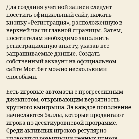
Для создания учетной записи следует
посетить официальный сайт, нажать
кнопку «Регистрация», расположенную в
верхней части главной страницы. Затем,
посетителям необходимо заполнить
регистрационную анкету, указав все
запрашиваемые данные. Создать
собственный аккаунт на официальном
сайте Мостбет можно несколькими
способами.
Есть игровые автоматы с прогрессивным
джекпотом, открывающим вероятность
крупного выигрыша. За каждое пополнение
начисляются баллы, которые продвигают
игрока по десятиуровневой программе.
Среди активных игроков регулярно
проводятся розыгрыши ценных призов,