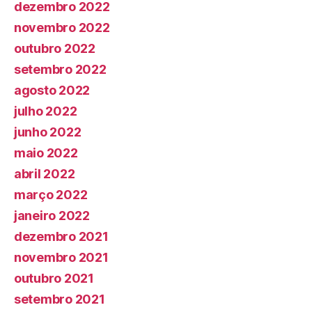
dezembro 2022
novembro 2022
outubro 2022
setembro 2022
agosto 2022
julho 2022
junho 2022
maio 2022
abril 2022
março 2022
janeiro 2022
dezembro 2021
novembro 2021
outubro 2021
setembro 2021