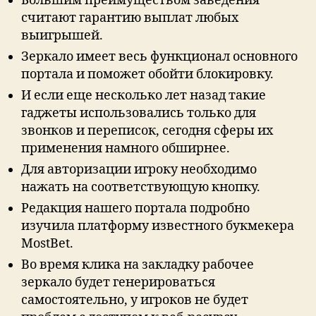
Большим преимуществом заведения
считают гарантию выплат любых
выигрышей.
Зеркало имеет весь функционал основного
портала и поможет обойти блокировку.
И если еще несколько лет назад такие
гаджеты использовались только для
звонков и переписок, сегодня сферы их
применения намного обширнее.
Для авторизации игроку необходимо
нажать на соответствующую кнопку.
Редакция нашего портала подробно
изучила платформу известного букмекера
MostBet.
Во время клика на закладку рабочее
зеркало будет генерироваться
самостоятельно, у игроков не будет