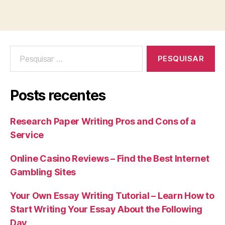
Posts recentes
Research Paper Writing Pros and Cons of a
Service
Online Casino Reviews – Find the Best Internet
Gambling Sites
Your Own Essay Writing Tutorial – Learn How to
Start Writing Your Essay About the Following
Day