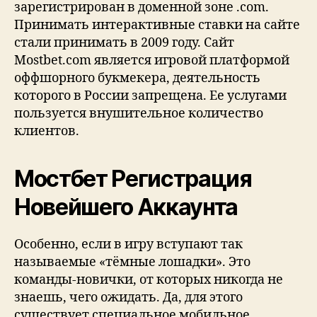
зарегистрирован в доменной зоне .com.
Принимать интерактивные ставки на сайте
стали принимать в 2009 году. Сайт
Mostbet.com является игровой платформой
оффшорного букмекера, деятельность
которого в России запрещена. Ее услугами
пользуется внушительное количество
клиентов.
Мостбет Регистрация
Новейшего Аккаунта
Особенно, если в игру вступают так
называемые «тёмные лошадки». Это
команды-новички, от которых никогда не
знаешь, чего ожидать. Да, для этого
существует специальное мобильное