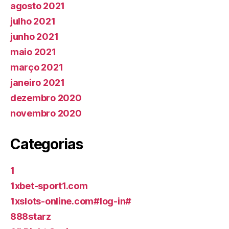
agosto 2021
julho 2021
junho 2021
maio 2021
março 2021
janeiro 2021
dezembro 2020
novembro 2020
Categorias
1
1xbet-sport1.com
1xslots-online.com#log-in#
888starz