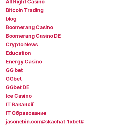
All Right Casino
Bitcoin Trading
blog
Boomerang Casino
Boomerang Casino DE
Crypto News
Education
Energy Casino
GG bet
GGbet
GGbet DE
Ice Casino
IT Вакансії
IT Образование
jasonebin.com#skachat-1xbet#