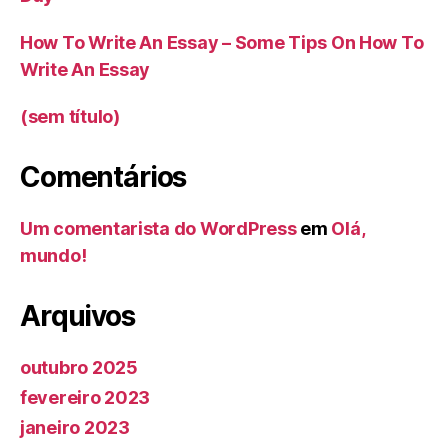
How To Write An Essay – Some Tips On How To
Write An Essay
(sem título)
Comentários
Um comentarista do WordPress
em
Olá,
mundo!
Arquivos
outubro 2025
fevereiro 2023
janeiro 2023