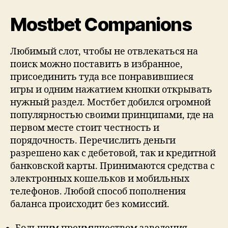
Mostbet Companions
Любимый слот, чтобы не отвлекаться на
поиск можно поставить в избранное,
присоединить туда все понравившиеся
игры и одним нажатием кнопки открывать
нужный раздел. Мостбет добился огромной
популярностью своими принципами, где на
первом месте стоит честность и
порядочность. Перечислить деньги
разрешено как с дебетовой, так и кредитной
банковской карты. Принимаются средства с
электронных кошельков и мобильных
телефонов. Любой способ пополнения
баланса происходит без комиссий.