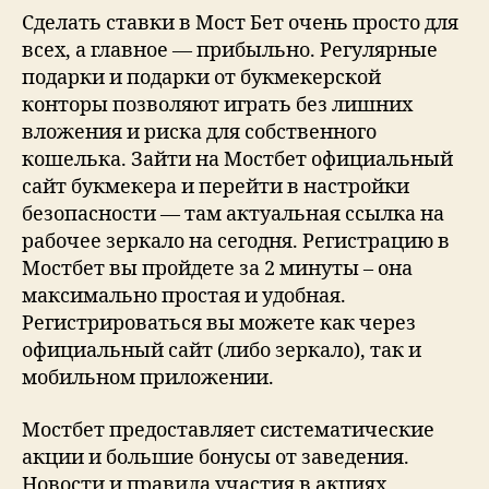
Сделать ставки в Мост Бет очень просто для
всех, а главное — прибыльно. Регулярные
подарки и подарки от букмекерской
конторы позволяют играть без лишних
вложения и риска для собственного
кошелька. Зайти на Мостбет официальный
сайт букмекера и перейти в настройки
безопасности — там актуальная ссылка на
рабочее зеркало на сегодня. Регистрацию в
Мостбет вы пройдете за 2 минуты – она
максимально простая и удобная.
Регистрироваться вы можете как через
официальный сайт (либо зеркало), так и
мобильном приложении.
Мостбет предоставляет систематические
акции и большие бонусы от заведения.
Новости и правила участия в акциях