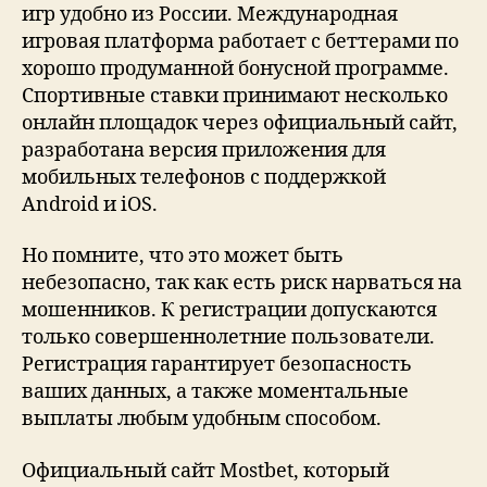
игр удобно из России. Международная
игровая платформа работает с беттерами по
хорошо продуманной бонусной программе.
Спортивные ставки принимают несколько
онлайн площадок через официальный сайт,
разработана версия приложения для
мобильных телефонов с поддержкой
Android и iOS.
Но помните, что это может быть
небезопасно, так как есть риск нарваться на
мошенников. К регистрации допускаются
только совершеннолетние пользователи.
Регистрация гарантирует безопасность
ваших данных, а также моментальные
выплаты любым удобным способом.
Официальный сайт Mostbet, который