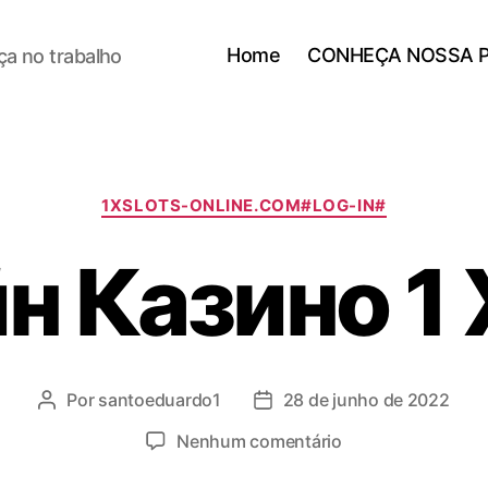
Home
CONHEÇA NOSSA 
a no trabalho
1XSLOTS-ONLINE.COM#LOG-IN#
н Казино 1 X
Por
santoeduardo1
28 de junho de 2022
Nenhum comentário