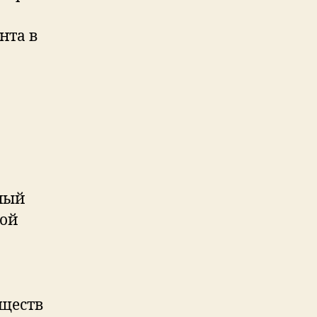
нта в
бный
ной
ществ