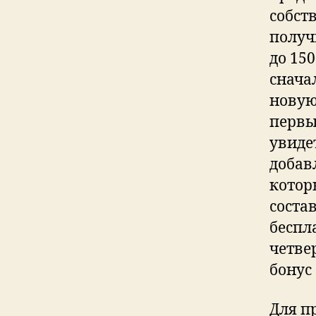
собст
получ
до 15
снача
новую
первы
увиде
добав
котор
состав
беспл
четве
бонус 
Для п