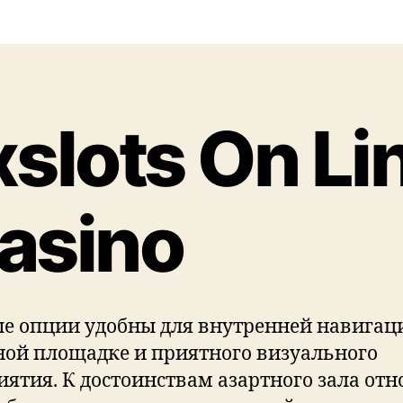
xslots On Li
asino
е опции удобны для внутренней навигац
ной площадке и приятного визуального
иятия. К достоинствам азартного зала отн