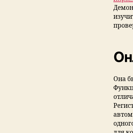
Демон
изучи
провер
Он
Она б
Функц
отлич
Регис
автом
одного
для к