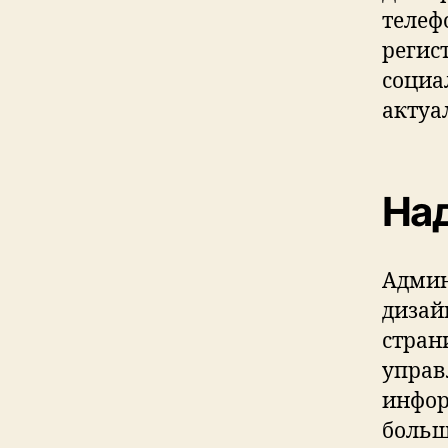
телеф
регис
социа
актуа
На
Админ
дизай
стран
управ
инфор
больш