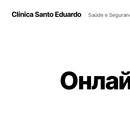
Clínica Santo Eduardo
Saúde e Seguranç
Онлай