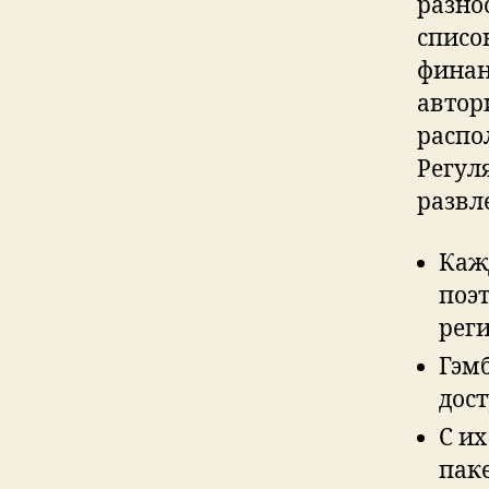
разно
списо
финан
автори
распо
Регул
развл
Каж
поэт
рег
Гэмб
дос
С и
пак