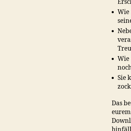
Ersc
Wie 
sein
Nebe
vera
Treu
Wie 
noch
Sie 
zock
Das be
eurem 
Downlo
hinfäl