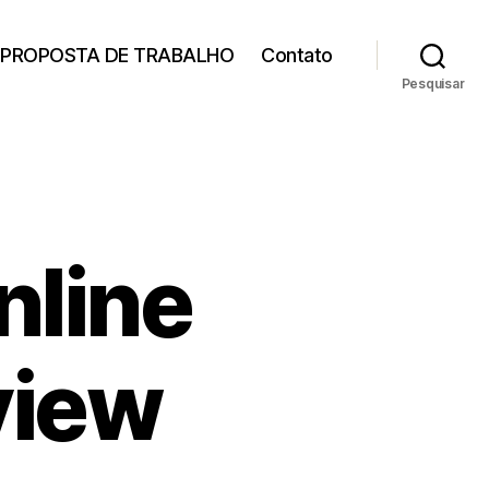
PROPOSTA DE TRABALHO
Contato
Pesquisar
nline
view