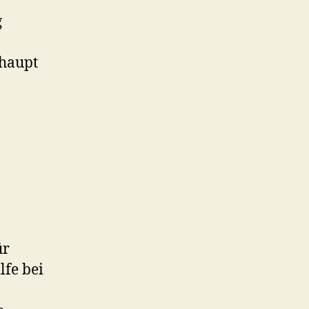
g
rhaupt
ür
lfe bei