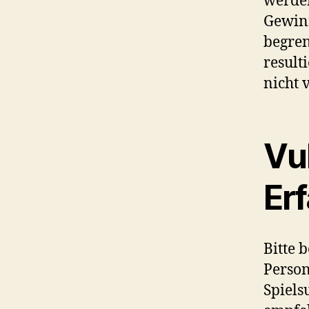
werden
Gewinn
begren
result
nicht 
Vu
Er
Bitte 
Person
Spiels