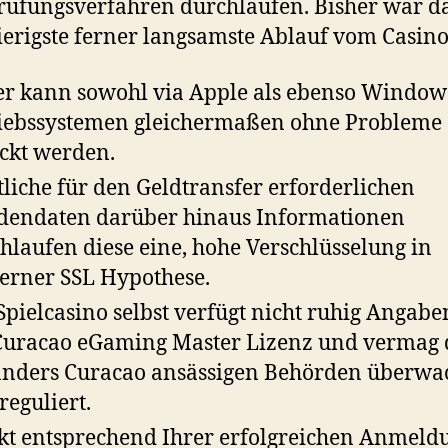
üfungsverfahren durchlaufen. Bisher war da
erigste ferner langsamste Ablauf vom Casino
r kann sowohl via Apple als ebenso Window
iebssystemen gleichermaßen ohne Probleme 
ckt werden.
liche für den Geldtransfer erforderlichen
endaten darüber hinaus Informationen
hlaufen diese eine, hohe Verschlüsselung in
rner SSL Hypothese.
Spielcasino selbst verfügt nicht ruhig Angabe
Curacao eGaming Master Lizenz und vermag
anders Curacao ansässigen Behörden überwa
reguliert.
kt entsprechend Ihrer erfolgreichen Anmeld