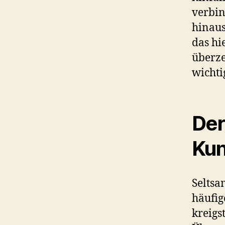
verbin
hinaus
das hi
überze
wichti
Der
Kun
Seltsa
häufig
kreigs