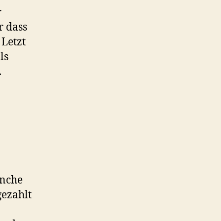
r
r dass
 Letzt
ls
.
anche
gezahlt