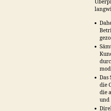
Überpr
langwi
Dahe
Betr
gezo
Sämt
Kund
durc
mode
Das 
die 
die 
und 
Dire