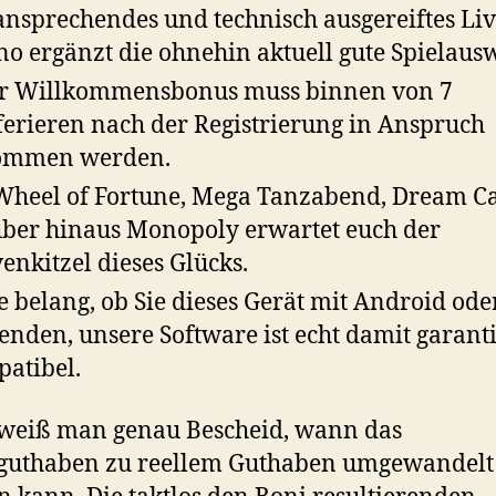
ansprechendes und technisch ausgereiftes Li
no ergänzt die ohnehin aktuell gute Spielaus
r Willkommensbonus muss binnen von 7
erieren nach der Registrierung in Anspruch
ommen werden.
Wheel of Fortune, Mega Tanzabend, Dream C
ber hinaus Monopoly erwartet euch der
enkitzel dieses Glücks.
 belang, ob Sie dieses Gerät mit Android ode
nden, unsere Software ist echt damit garanti
atibel.
weiß man genau Bescheid, wann das
guthaben zu reellem Guthaben umgewandelt