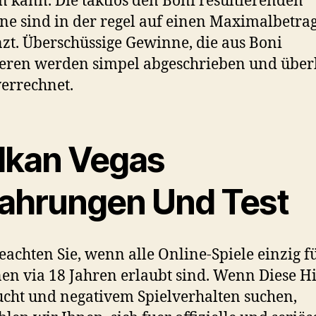
 kann. Die taktlos den Boni resultierenden
e sind in der regel auf einen Maximalbetra
zt. Überschüssige Gewinne, die aus Boni
ieren werden simpel abgeschrieben und übe
verrechnet.
lkan Vegas
fahrungen Und Test
beachten Sie, wenn alle Online-Spiele einzig f
en via 18 Jahren erlaubt sind. Wenn Diese Hi
ucht und negativem Spielverhalten suchen,