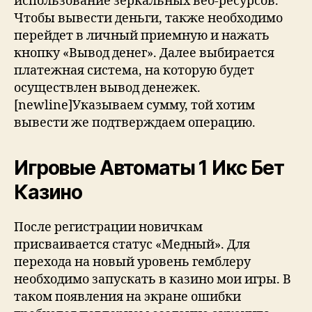
использование зеркальных веб-ресурсов.
Чтобы вывести деньги, также необходимо
перейдет в личный приемную и нажать
кнопку «Вывод денег». Далее выбирается
платежная система, на которую будет
осуществлен вывод денежек.
[newline]Указываем сумму, той хотим
вывести же подтверждаем операцию.
Игровые Автоматы 1 Икс Бет
Казино
После регистрации новичкам
присваивается статус «Медный». Для
перехода на новый уровень гемблеру
необходимо запускать в казино мои игры. В
таком появления на экране ошибки