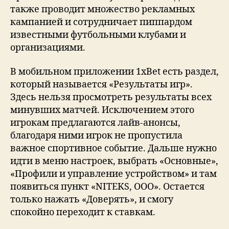
также проводит множество рекламных
кампанией и сотрудничает пиппардом
известными футбольными клубами и
организациями.
В мобильном приложении 1xBet есть раздел,
который называется «Результаты игр».
Здесь нельзя просмотреть результаты всех
минувших матчей. Исключением этого
игрокам предлагаются лайв-анонсы,
благодаря ними игрок не пропустила
важное спортивное событие. Дальше нужно
идти в меню настроек, выбрать «Основные»,
«Профили и управление устройством» и там
появиться пункт «NITEKS, OOO». Остается
только нажать «Доверять», и смогу
спокойно переходит к ставкам.