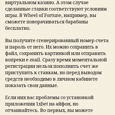
виртуальном казино. А этом случае
сделанные ставки соответствуют условиям
игры. В Wheel of Fortune, например, вы
сможете поворачиваться барабаны
бесплатно.
Вы получите сгенерированный номер счета
и пароль от него. Их можно сохранить в
файл, сохранить картинкой или отправить
вопреки e-mail. Сразу время моментальной
регистрации нельзя пополнить счет же
приступить к ставкам, но перед выводом
средств необходимо в личном кабинете
показать свои данные.
Если них вас проблемы со установкой
приложения 1xbet на айфон, но
отчаивайтесь. Во-первых, вы можете