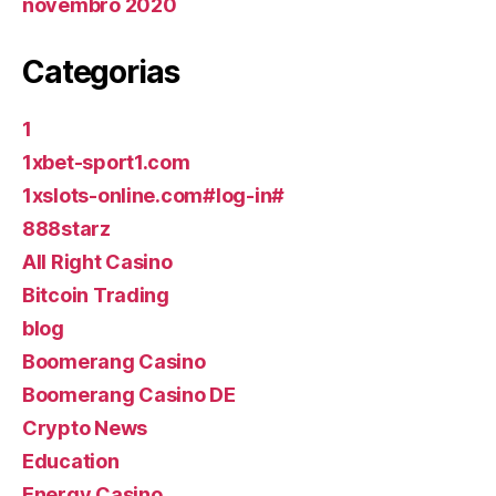
novembro 2020
Categorias
1
1xbet-sport1.com
1xslots-online.com#log-in#
888starz
All Right Casino
Bitcoin Trading
blog
Boomerang Casino
Boomerang Casino DE
Crypto News
Education
Energy Casino