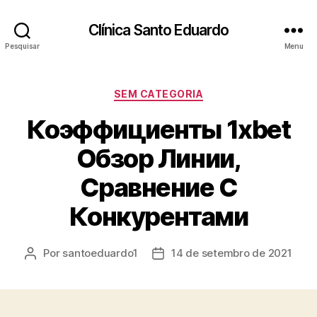
Clínica Santo Eduardo
Pesquisar
Menu
SEM CATEGORIA
Коэффициенты 1хbet
Обзор Линии,
Сравнение С
Конкурентами
Por
santoeduardo1
14 de setembro de 2021