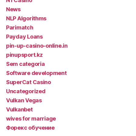
N1 Casino
News
NLP Algorithms
Parimatch
Payday Loans
pin-up-casino-online.in
pinupsport.kz
Sem categoria
Software development
SuperCat Casino
Uncategorized
Vulkan Vegas
Vulkanbet
wives for marriage
Форекс обучение