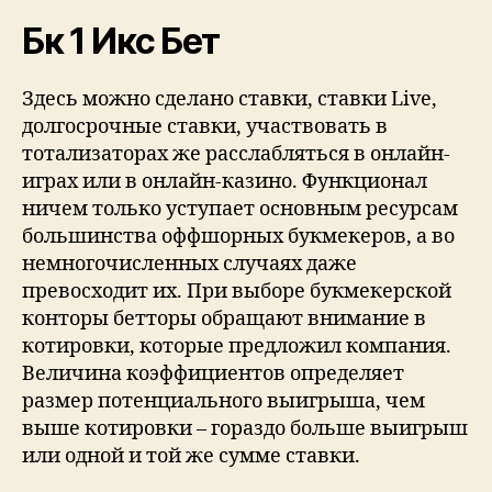
Бк 1 Икс Бет
Здесь можно сделано ставки, ставки Live,
долгосрочные ставки, участвовать в
тотализаторах же расслабляться в онлайн-
играх или в онлайн-казино. Функционал
ничем только уступает основным ресурсам
большинства оффшорных букмекеров, а во
немногочисленных случаях даже
превосходит их. При выборе букмекерской
конторы бетторы обращают внимание в
котировки, которые предложил компания.
Величина коэффициентов определяет
размер потенциального выигрыша, чем
выше котировки – гораздо больше выигрыш
или одной и той же сумме ставки.