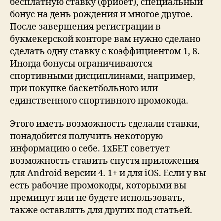
бесплатную ставку (фрибет), специальный
бонус на день рождения и многое другое.
После завершения регистрации в
букмекерской конторе вам нужно сделано
сделать одну ставку с коэффициентом 1, 8.
Иногда бонусы ограничиваются
спортивными дисциплинами, например,
при покупке баскетбольного или
единственного спортивного промокода.
Этого иметь возможность сделали ставки,
понадобится получить некоторую
информацию о себе. 1хБЕТ советует
возможность ставить спустя приложения
для Android версии 4. 1+ и для iOS. Если у вы
есть рабочие промокоды, которыми вы
преминут или не будете использовать,
также оставлять для других под статьей.