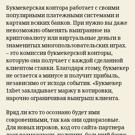
Букмекерская контора работает с своими
популярными платежными системами и
картами всяких банков. При нужно вы даже
невозможно обменять выигранное на
криптовалюту или виртуальные деньги в
знаменитых многопользовательских играх.
– это комиссия букмекерской конторы,
которую она получает с каждой сделанной
клиентом ставки. Благодаря этому, букмекер
не остается а минусе и получит прибыль,
независимо от исхода события. «Букмекер
1xbet закладывает маржу в котировки,
нарочно ограничивая выигрыш клиента.
Вряд ли кто то осознано будет ими
сокровенными, так как они одноразовые.
Для новых игроков, код ото сайта-партнера