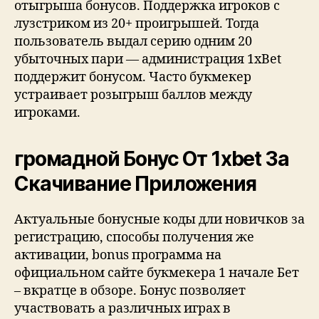
отыгрыша бонусов. Поддержка игроков с
лузстриком из 20+ проигрышей. Тогда
пользователь выдал серию одним 20
убыточных пари — администрация 1xBet
поддержит бонусом. Часто букмекер
устраивает розыгрыш баллов между
игроками.
громадной Бонус От 1xbet За
Скачивание Приложения
Актуальные бонусные коды дли новичков за
регистрацию, способы получения же
активации, bonus программа на
официальном сайте букмекера 1 начале Бет
– вкратце в обзоре. Бонус позволяет
участвовать а различных играх в