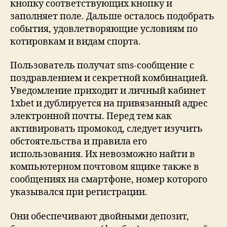
кнопку соответствующих кнопку и
заполняет поле. Дальше осталось подобрать
события, удовлетворяющие условиям по
котировкам и видам спорта.
Пользователь получат sms-сообщение с
поздравлением и секретной комбинацией.
Уведомление приходит и личный кабинет
1xbet и дублируется на привязанный адрес
электронной почты. Перед тем как
активировать промокод, следует изучить
обстоятельства и правила его
использования. Их невозможно найти в
компьютерном почтовом ящике также в
сообщениях на смартфоне, номер которого
указывался при регистрации.
Они обеспечивают двойными депозит,