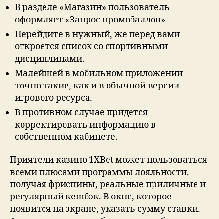
В разделе «Магазин» пользователь
оформляет «Запрос промобаллов».
Перейдите в нужный, же перед вами
откроется список со спортивными
дисциплинами.
Малейшей в мобильном приложении
точно такие, как и в обычной версии
игрового ресурса.
В противном случае придется
корректировать информацию в
собственном кабинете.
Приятели казино 1XBet может пользоваться
всеми плюсами программы лояльности,
получая фриспины, реальные приличные и
регулярный кешбэк. В окне, которое
появится на экране, указать сумму ставки.