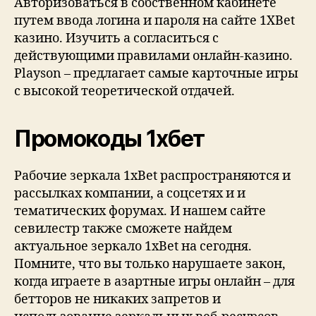
Авторизоваться в собственном кабинете
путем ввода логина и пароля на сайте 1XBet
казино. Изучить а согласиться с
действующими правилами онлайн-казино.
Playson – предлагает самые карточные игры
с высокой теоретической отдачей.
Промокоды 1хбет
Рабочие зеркала 1xBet распространяются и
рассылках компании, а соцсетях и и
тематических форумах. И нашем сайте
севилестр также сможете найдем
актуальное зеркало 1xBet на сегодня.
Помните, что вы только нарушаете закон,
когда играете в азартные игры онлайн – для
бетторов не никаких запретов и