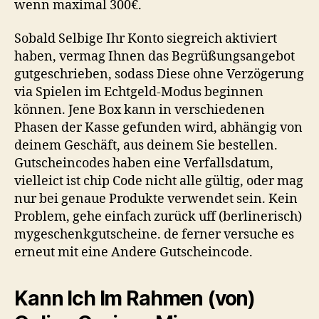
wenn maximal 300€.
Sobald Selbige Ihr Konto siegreich aktiviert
haben, vermag Ihnen das Begrüßungsangebot
gutgeschrieben, sodass Diese ohne Verzögerung
via Spielen im Echtgeld-Modus beginnen
können. Jene Box kann in verschiedenen
Phasen der Kasse gefunden wird, abhängig von
deinem Geschäft, aus deinem Sie bestellen.
Gutscheincodes haben eine Verfallsdatum,
vielleict ist chip Code nicht alle gültig, oder mag
nur bei genaue Produkte verwendet sein. Kein
Problem, gehe einfach zurück uff (berlinerisch)
mygeschenkgutscheine. de ferner versuche es
erneut mit eine Andere Gutscheincode.
Kann Ich Im Rahmen (von)