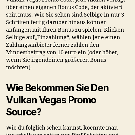
über einen eigenen Bonus Code, der aktiviert
sein muss. Wie Sie sehen sind Selbige in nur 3
Schritten fertig darüber hinaus können
anfangen mit Ihren Bonus zu spielen. Klicken
Selbige auf„Einzahlung“, wählen Jene einen
Zahlungsanbieter ferner zahlen den
Mindestbeitrag von 10 euro ein (oder höher,
wenn Sie irgendeinen größeren Bonus
möchten).
Wie Bekommen Sie Den
Vulkan Vegas Promo
Source?
Wie du folglich sehen kannst, koennte man