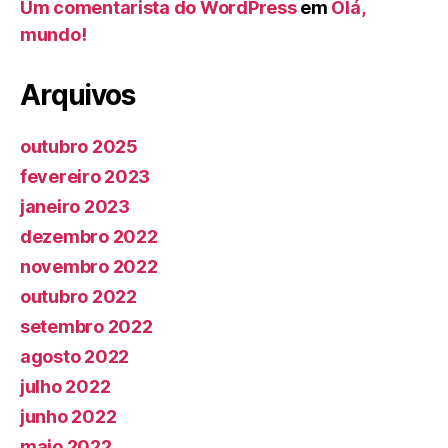
Um comentarista do WordPress
em
Olá,
mundo!
Arquivos
outubro 2025
fevereiro 2023
janeiro 2023
dezembro 2022
novembro 2022
outubro 2022
setembro 2022
agosto 2022
julho 2022
junho 2022
maio 2022