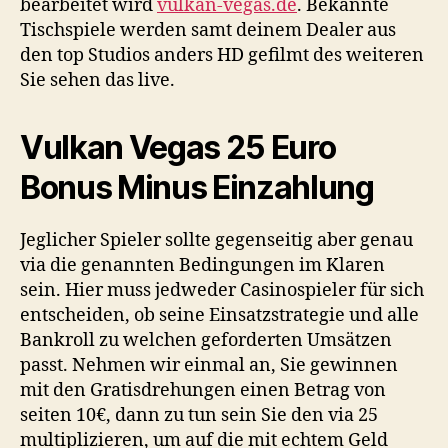
bearbeitet wird
vulkan-vegas.de
. Bekannte
Tischspiele werden samt deinem Dealer aus
den top Studios anders HD gefilmt des weiteren
Sie sehen das live.
Vulkan Vegas 25 Euro
Bonus Minus Einzahlung
Jeglicher Spieler sollte gegenseitig aber genau
via die genannten Bedingungen im Klaren
sein. Hier muss jedweder Casinospieler für sich
entscheiden, ob seine Einsatzstrategie und alle
Bankroll zu welchen geforderten Umsätzen
passt. Nehmen wir einmal an, Sie gewinnen
mit den Gratisdrehungen einen Betrag von
seiten 10€, dann zu tun sein Sie den via 25
multiplizieren, um auf die mit echtem Geld