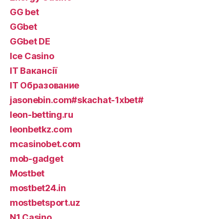
GG bet
GGbet
GGbet DE
Ice Casino
IT Вакансії
IT Образование
jasonebin.com#skachat-1xbet#
leon-betting.ru
leonbetkz.com
mcasinobet.com
mob-gadget
Mostbet
mostbet24.in
mostbetsport.uz
N1 Casino