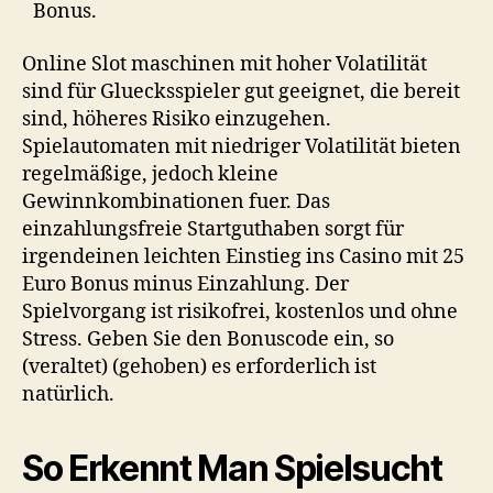
Bonus.
Online Slot maschinen mit hoher Volatilität
sind für Gluecksspieler gut geeignet, die bereit
sind, höheres Risiko einzugehen.
Spielautomaten mit niedriger Volatilität bieten
regelmäßige, jedoch kleine
Gewinnkombinationen fuer. Das
einzahlungsfreie Startguthaben sorgt für
irgendeinen leichten Einstieg ins Casino mit 25
Euro Bonus minus Einzahlung. Der
Spielvorgang ist risikofrei, kostenlos und ohne
Stress. Geben Sie den Bonuscode ein, so
(veraltet) (gehoben) es erforderlich ist
natürlich.
So Erkennt Man Spielsucht