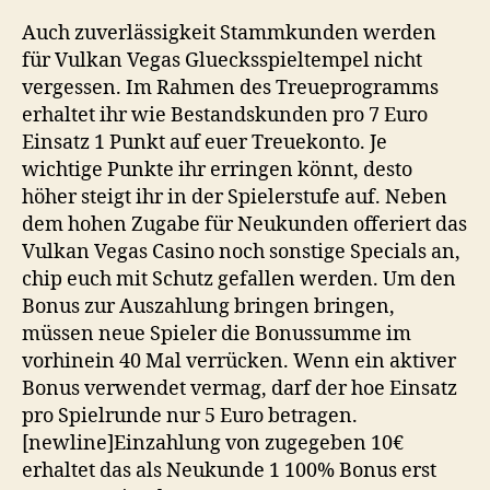
Auch zuverlässigkeit Stammkunden werden
für Vulkan Vegas Gluecksspieltempel nicht
vergessen. Im Rahmen des Treueprogramms
erhaltet ihr wie Bestandskunden pro 7 Euro
Einsatz 1 Punkt auf euer Treuekonto. Je
wichtige Punkte ihr erringen könnt, desto
höher steigt ihr in der Spielerstufe auf. Neben
dem hohen Zugabe für Neukunden offeriert das
Vulkan Vegas Casino noch sonstige Specials an,
chip euch mit Schutz gefallen werden. Um den
Bonus zur Auszahlung bringen bringen,
müssen neue Spieler die Bonussumme im
vorhinein 40 Mal verrücken. Wenn ein aktiver
Bonus verwendet vermag, darf der hoe Einsatz
pro Spielrunde nur 5 Euro betragen.
[newline]Einzahlung von zugegeben 10€
erhaltet das als Neukunde 1 100% Bonus erst