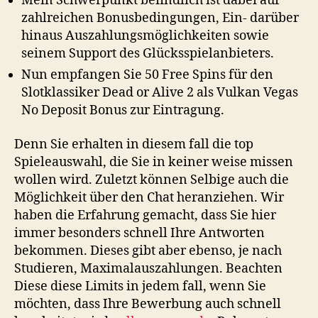
Mein Schwerpunkt befindlich ist dabei auf
zahlreichen Bonusbedingungen, Ein- darüber
hinaus Auszahlungsmöglichkeiten sowie
seinem Support des Glücksspielanbieters.
Nun empfangen Sie 50 Free Spins für den
Slotklassiker Dead or Alive 2 als Vulkan Vegas
No Deposit Bonus zur Eintragung.
Denn Sie erhalten in diesem fall die top
Spieleauswahl, die Sie in keiner weise missen
wollen wird. Zuletzt können Selbige auch die
Möglichkeit über den Chat heranziehen. Wir
haben die Erfahrung gemacht, dass Sie hier
immer besonders schnell Ihre Antworten
bekommen. Dieses gibt aber ebenso, je nach
Studieren, Maximalauszahlungen. Beachten
Diese diese Limits in jedem fall, wenn Sie
möchten, dass Ihre Bewerbung auch schnell