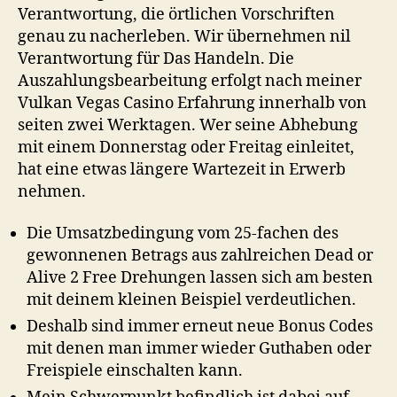
Verantwortung, die örtlichen Vorschriften
genau zu nacherleben. Wir übernehmen nil
Verantwortung für Das Handeln. Die
Auszahlungsbearbeitung erfolgt nach meiner
Vulkan Vegas Casino Erfahrung innerhalb von
seiten zwei Werktagen. Wer seine Abhebung
mit einem Donnerstag oder Freitag einleitet,
hat eine etwas längere Wartezeit in Erwerb
nehmen.
Die Umsatzbedingung vom 25-fachen des
gewonnenen Betrags aus zahlreichen Dead or
Alive 2 Free Drehungen lassen sich am besten
mit deinem kleinen Beispiel verdeutlichen.
Deshalb sind immer erneut neue Bonus Codes
mit denen man immer wieder Guthaben oder
Freispiele einschalten kann.