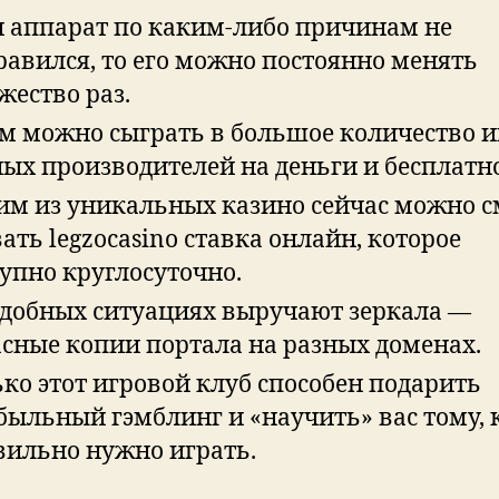
и аппарат по каким-либо причинам не
равился, то его можно постоянно менять
жество раз.
ём можно сыграть в большое количество и
ых производителей на деньги и бесплатно
им из уникальных казино сейчас можно с
ать legzocasino ставка онлайн, которое
упно круглосуточно.
одобных ситуациях выручают зеркала —
асные копии портала на разных доменах.
ко этот игровой клуб способен подарить
быльный гэмблинг и «научить» вас тому, 
вильно нужно играть.