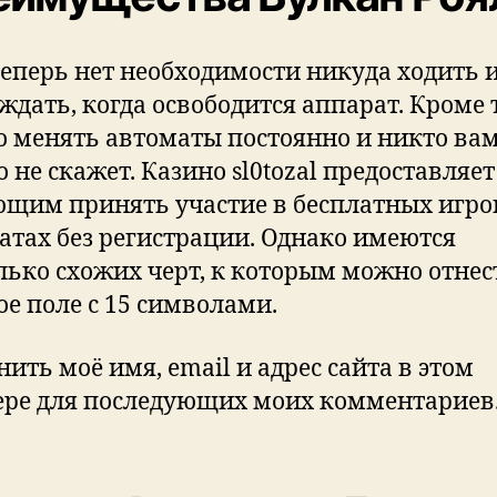
теперь нет необходимости никуда ходить 
ждать, когда освободится аппарат. Кроме 
 менять автоматы постоянно и никто ва
 не скажет. Казино sl0tozal предоставляет
щим принять участие в бесплатных игр
атах без регистрации. Однако имеются
лько схожих черт, к которым можно отнес
ое поле с 15 символами.
ить моё имя, email и адрес сайта в этом
ере для последующих моих комментариев