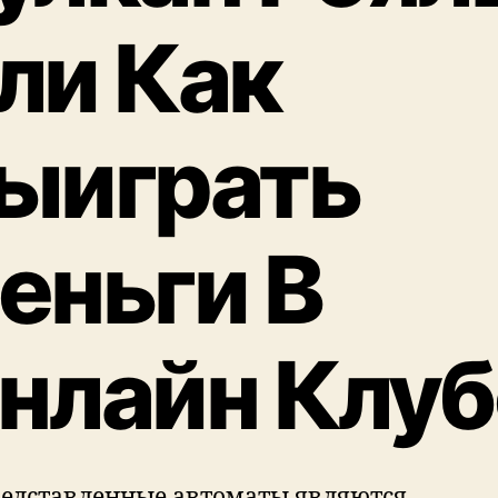
ли Как
ыиграть
еньги В
нлайн Клуб
редставленные автоматы являются