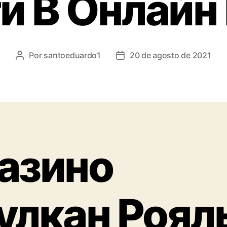
и В Онлайн
Por
santoeduardo1
20 de agosto de 2021
азино
улкан Роял