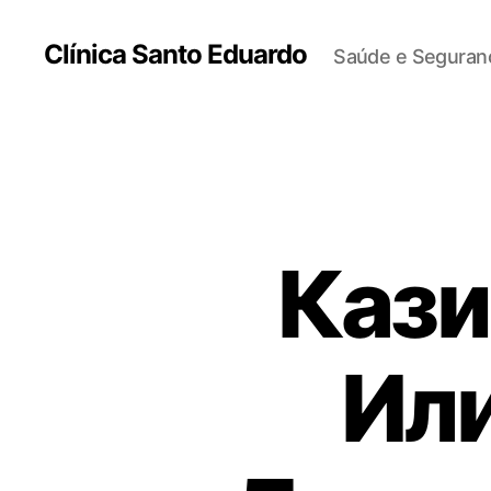
Clínica Santo Eduardo
Saúde e Seguranç
Кази
Или