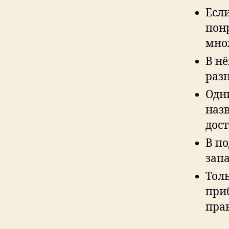
Есл
пон
мно
В н
разн
Одн
назв
дост
В п
зап
Толь
при
пра