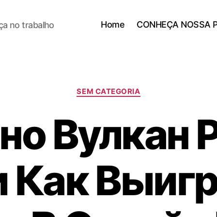
Home
CONHEÇA NOSSA 
a no trabalho
SEM CATEGORIA
но Вулкан 
 Как Выиг