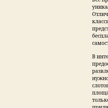
уника
Отлич
класс
предс
беспл
самос
В инт
предо
развле
нужно
слото
площа
тольк
прили