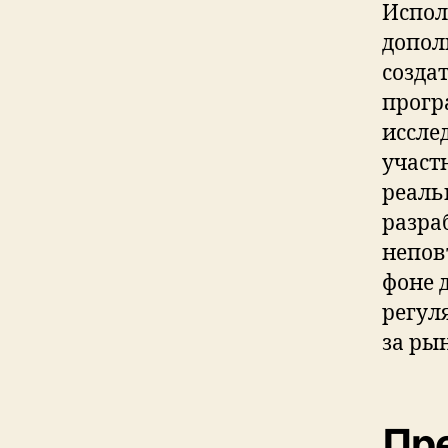
Испол
допол
созда
прогр
иссле
участ
реаль
разра
непов
фоне 
регул
за ры
Пр