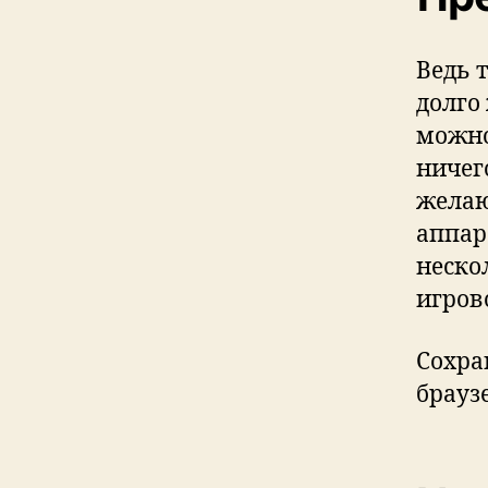
Ведь 
долго 
можно
ничего
желаю
аппар
неско
игров
Сохран
брауз