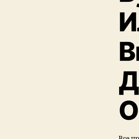
И
В
Д
О
Все п