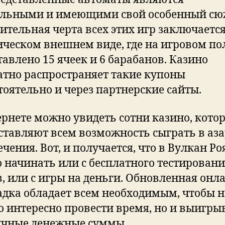
льными и имеющими свой особенный сю
ительная черта всех этих игр заключается
ическом внешнем виде, где на игровом по
тавлено 15 ячеек и 6 барабанов. Казино
атно распространяет такие купоны
тоятельно и через партнерские сайты.
ернете можно увидеть сотни казино, кото
ставляют всем возможность сыграть в аз
чения. Вот, и получается, что в Вулкан Ро
 начинать или с бесплатного тестирован
в, или с игры на деньги. Обновленная онл
дка обладает всем необходимым, чтобы н
о интересно провести время, но и выигры
чные денежные суммы.