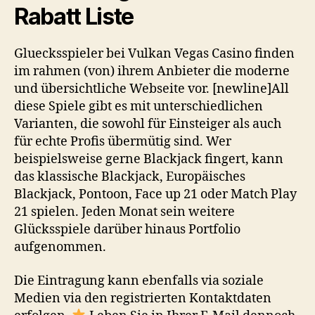
Rabatt Liste
Gluecksspieler bei Vulkan Vegas Casino finden
im rahmen (von) ihrem Anbieter die moderne
und übersichtliche Webseite vor. [newline]All
diese Spiele gibt es mit unterschiedlichen
Varianten, die sowohl für Einsteiger als auch
für echte Profis übermütig sind. Wer
beispielsweise gerne Blackjack fingert, kann
das klassische Blackjack, Europäisches
Blackjack, Pontoon, Face up 21 oder Match Play
21 spielen. Jeden Monat sein weitere
Glücksspiele darüber hinaus Portfolio
aufgenommen.
Die Eintragung kann ebenfalls via soziale
Medien via den registrierten Kontaktdaten