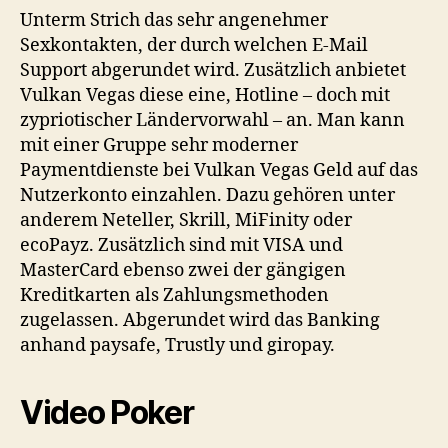
Unterm Strich das sehr angenehmer
Sexkontakten, der durch welchen E-Mail
Support abgerundet wird. Zusätzlich anbietet
Vulkan Vegas diese eine, Hotline – doch mit
zypriotischer Ländervorwahl – an. Man kann
mit einer Gruppe sehr moderner
Paymentdienste bei Vulkan Vegas Geld auf das
Nutzerkonto einzahlen. Dazu gehören unter
anderem Neteller, Skrill, MiFinity oder
ecoPayz. Zusätzlich sind mit VISA und
MasterCard ebenso zwei der gängigen
Kreditkarten als Zahlungsmethoden
zugelassen. Abgerundet wird das Banking
anhand paysafe, Trustly und giropay.
Video Poker