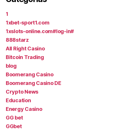
1
1xbet-sport1.com
1xslots-online.com#log-in#
888starz
All Right Casino
Bitcoin Trading
blog
Boomerang Casino
Boomerang Casino DE
Crypto News
Education
Energy Casino
GG bet
GGbet