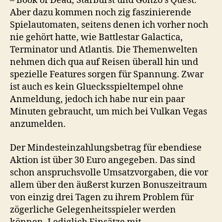
– Book of Dead, Starburst und Gonzo’s Quest.
Aber dazu kommen noch zig faszinierende
Spielautomaten, seitens denen ich vorher noch
nie gehört hatte, wie Battlestar Galactica,
Terminator und Atlantis. Die Themenwelten
nehmen dich qua auf Reisen überall hin und
spezielle Features sorgen für Spannung. Zwar
ist auch es kein Gluecksspieltempel ohne
Anmeldung, jedoch ich habe nur ein paar
Minuten gebraucht, um mich bei Vulkan Vegas
anzumelden.
Der Mindesteinzahlungsbetrag für ebendiese
Aktion ist über 30 Euro angegeben. Das sind
schon anspruchsvolle Umsatzvorgaben, die vor
allem über den äußerst kurzen Bonuszeitraum
von einzig drei Tagen zu ihrem Problem für
zögerliche Gelegenheitsspieler werden