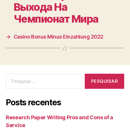
Выхода На
Чемпионат Мира
→
Casino Bonus Minus Einzahlung 2022
Posts recentes
Research Paper Writing Pros and Cons of a
Service