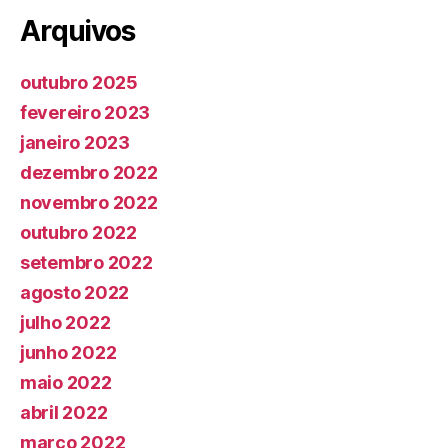
Arquivos
outubro 2025
fevereiro 2023
janeiro 2023
dezembro 2022
novembro 2022
outubro 2022
setembro 2022
agosto 2022
julho 2022
junho 2022
maio 2022
abril 2022
março 2022