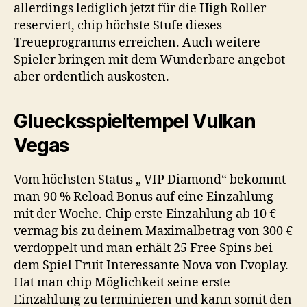
allerdings lediglich jetzt für die High Roller
reserviert, chip höchste Stufe dieses
Treueprogramms erreichen. Auch weitere
Spieler bringen mit dem Wunderbare angebot
aber ordentlich auskosten.
Gluecksspieltempel Vulkan
Vegas
Vom höchsten Status „ VIP Diamond“ bekommt
man 90 % Reload Bonus auf eine Einzahlung
mit der Woche. Chip erste Einzahlung ab 10 €
vermag bis zu deinem Maximalbetrag von 300 €
verdoppelt und man erhält 25 Free Spins bei
dem Spiel Fruit Interessante Nova von Evoplay.
Hat man chip Möglichkeit seine erste
Einzahlung zu terminieren und kann somit den