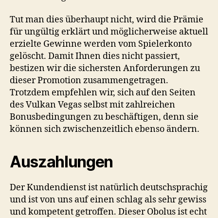
Tut man dies überhaupt nicht, wird die Prämie
für ungültig erklärt und möglicherweise aktuell
erzielte Gewinne werden vom Spielerkonto
gelöscht. Damit Ihnen dies nicht passiert,
bestizen wir die sichersten Anforderungen zu
dieser Promotion zusammengetragen.
Trotzdem empfehlen wir, sich auf den Seiten
des Vulkan Vegas selbst mit zahlreichen
Bonusbedingungen zu beschäftigen, denn sie
können sich zwischenzeitlich ebenso ändern.
Auszahlungen
Der Kundendienst ist natürlich deutschsprachig
und ist von uns auf einen schlag als sehr gewiss
und kompetent getroffen. Dieser Obolus ist echt