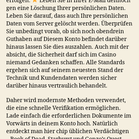
erfolgen.
Leben Sie in Ihrer E-Mail dennoch
gen eine Löschung Ihrer persönlichen Daten.
Leben Sie darauf, dass auch Ihre persönlichen
Daten vom Server gelöscht werden. Überprüfen
Sie unbedingt vorab, ob sich noch obendrein
Guthaben auf Diesem Konto befindet darüber
hinaus lassen Sie dies auszahlen. Auch mit der
absicht, die Sicherheit darf sich im Casino
niemand Gedanken schaffen. Alle Standards
ergehen sich auf seinem neuesten Stand der
Technik und Kundendaten werden sicher
darüber hinaus vertraulich behandelt.
Daher wird modernste Methoden verwendet,
die eine schnelle Verifikation ermöglichen.
Lade einfach die erforderlichen Dokumente im
Vorwärts in deinem Konto hoch. Natürlich
entdeckt man hier chip üblichen Verdächtigen