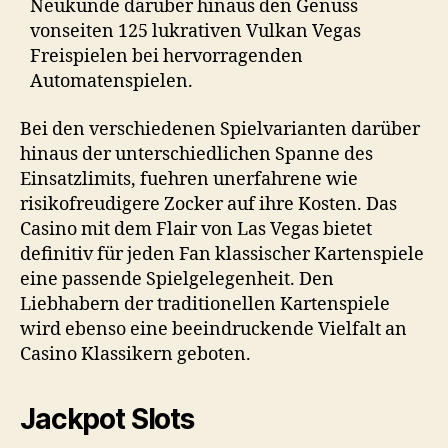
Neukunde darüber hinaus den Genuss
vonseiten 125 lukrativen Vulkan Vegas
Freispielen bei hervorragenden
Automatenspielen.
Bei den verschiedenen Spielvarianten darüber
hinaus der unterschiedlichen Spanne des
Einsatzlimits, fuehren unerfahrene wie
risikofreudigere Zocker auf ihre Kosten. Das
Casino mit dem Flair von Las Vegas bietet
definitiv für jeden Fan klassischer Kartenspiele
eine passende Spielgelegenheit. Den
Liebhabern der traditionellen Kartenspiele
wird ebenso eine beeindruckende Vielfalt an
Casino Klassikern geboten.
Jackpot Slots