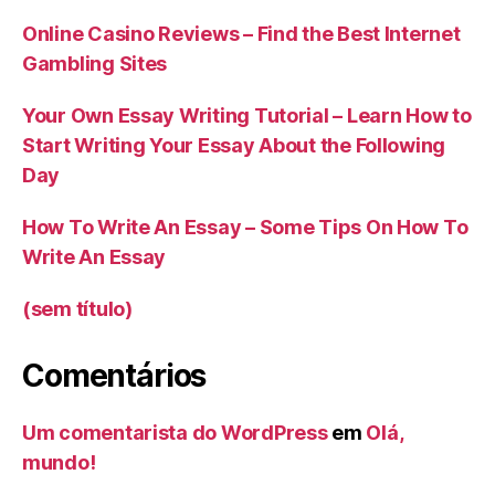
Online Casino Reviews – Find the Best Internet
Gambling Sites
Your Own Essay Writing Tutorial – Learn How to
Start Writing Your Essay About the Following
Day
How To Write An Essay – Some Tips On How To
Write An Essay
(sem título)
Comentários
Um comentarista do WordPress
em
Olá,
mundo!