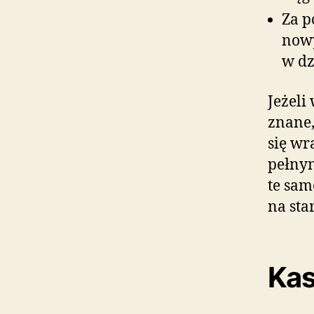
Za 
nowy
w dz
Jeżeli
znane,
się wr
pełnym
te sam
na sta
Kas