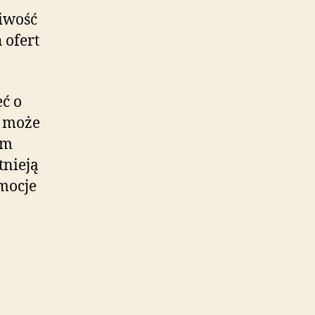
iwość
 ofert
eć o
– może
ym
tnieją
omocje