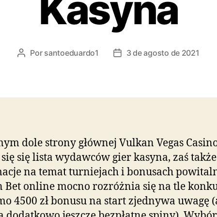
Kasyna
Por
santoeduardo1
3 de agosto de 2021
ym dole strony głównej Vulkan Vegas Casin
 się się lista wydawców gier kasyna, zaś także
acje na temat turniejach i bonusach powital
 Bet online mocno rozróżnia się na tle konku
mo 4500 zł bonusu na start zjednywa uwagę (
ą dodatkowo jeszcze bezpłatne spiny). Wybór