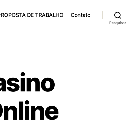
PROPOSTA DE TRABALHO
Contato
Pesquisar
asino
nline