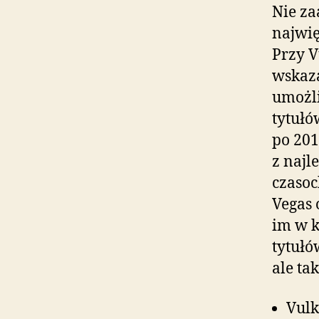
Nie za
najwię
Przy V
wskaza
umożli
tytułó
po 201
z najl
czasoc
Vegas 
im w k
tytułó
ale ta
Vulk