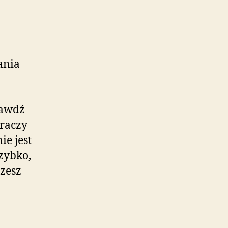
ania
rawdź
graczy
ie jest
zybko,
rzesz