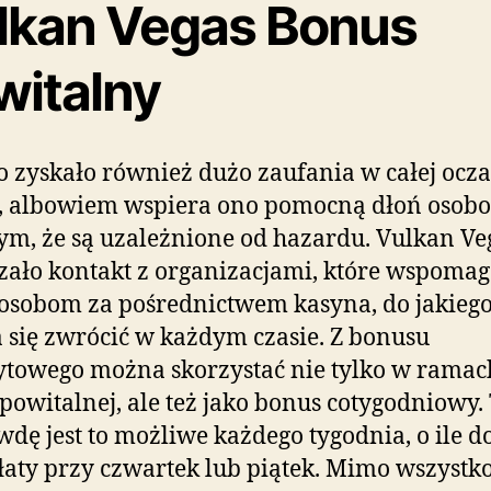
lkan Vegas Bonus
witalny
 zyskało również dużo zaufania w całej ocz
y, albowiem wspiera ono pomocną dłoń osob
ym, że są uzależnione od hazardu. Vulkan Ve
ało kontakt z organizacjami, które wspomag
osobom za pośrednictwem kasyna, do jakieg
się zwrócić w każdym czasie. Z bonusu
towego można skorzystać nie tylko w ramac
 powitalnej, ale też jako bonus cotygodniowy.
dę jest to możliwe każdego tygodnia, o ile 
łaty przy czwartek lub piątek. Mimo wszystk