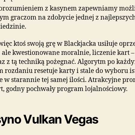
porozumieniem z kasynem zapewniamy możl
m graczom na zdobycie jednej z najlepszych
iedzinie.
 więc ktoś swoją grę w Blackjacka usiłuje oprz
 ale kwestionowane moralnie, liczenie kart 
az z tą techniką pożegnać. Algorytm po każd
 rozdaniu resetuje karty i stale do wyboru is
e w starannie tej samej ilości. Atrakcyjne pr
rt, godny pochwały program lojalnościowy.
yno Vulkan Vegas