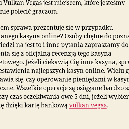
u Vulkan Vegas jest miejscem, które jesteśmy
nie polecić graczom.
tem sprawa prezentuje się w przypadku
anego kasyna online? Osoby chętne do pozn
edzi na jest to i inne pytania zapraszamy do
nia się z oficjalną recenzją tego kasyna
etowego. Jeżeli ciekawią Cię inne kasyna, sp
estawienia najlepszych kasyn online. Wielu 
awia się, czy operowanie pieniędzmi w kasyn
czne. Wszelkie operacje są osiągane bardzo s
szy czas oczekiwania owe 5 dni, jeżeli wybie
ę dzięki kartę bankową
vulkan vegas
.