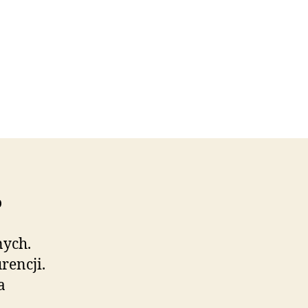
o
nych.
rencji.
a