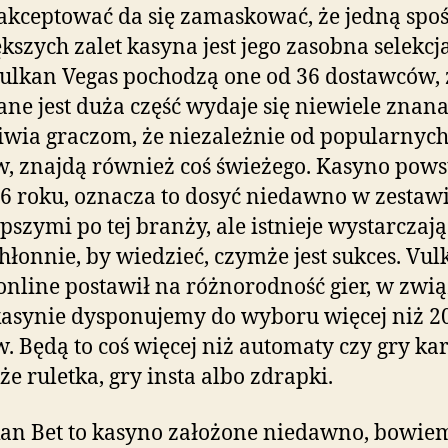
akceptować da się zamaskować, że jedną spo
kszych zalet kasyna jest jego zasobna selekcja
ulkan Vegas pochodzą one od 36 dostawców, 
ne jest duża część wydaje się niewiele znana
wia graczom, że niezależnie od popularnyc
w, znajdą również coś świeżego. Kasyno pows
6 roku, oznacza to dosyć niedawno w zestaw
epszymi po tej branży, ale istnieje wystarczaj
hłonnie, by wiedzieć, czymże jest sukces. Vul
online postawił na różnorodność gier, w zwią
asynie dysponujemy do wyboru więcej niż 2
w. Będą to coś więcej niż automaty czy gry ka
kże ruletka, gry insta albo zdrapki.
an Bet to kasyno założone niedawno, bowie