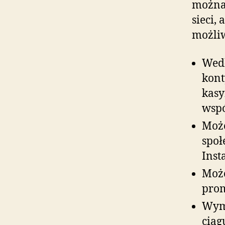
można 
sieci,
możli
Wedł
kont
kasy
wspó
Może
społ
Inst
Może
prom
Wyma
ciąg