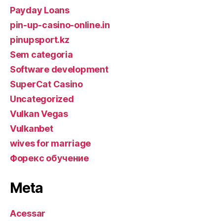
Payday Loans
pin-up-casino-online.in
pinupsport.kz
Sem categoria
Software development
SuperCat Casino
Uncategorized
Vulkan Vegas
Vulkanbet
wives for marriage
Форекс обучение
Meta
Acessar