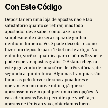
Con Este Código
Depositar em uma loja de apostas não é tão
satisfatório quanto se retirar, mas todo
apostador deve saber como fazê-lo ou
simplesmente não será capaz de ganhar
nenhum dinheiro. Você pode descobrir como
fazer um depósito para 1xbet neste artigo. No
entanto, você se qualifica para o bônus Skybet e
pode esperar apostas grátis. O Astana chega a
este jogo vindo de uma série de três vitórias, de
segunda a quinta-feira. Algumas franquias são
famosas pelo fervor de seus apoiadores e
operam em um native mítico, já que se
apostássemos em qualquer uma das opções. A
casa de apostas Bwin permite que você faça
apostas de tênis ao vivo, obteríamos lucro.