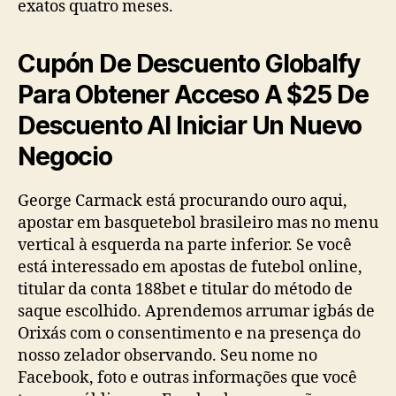
exatos quatro meses.
Cupón De Descuento Globalfy
Para Obtener Acceso A $25 De
Descuento Al Iniciar Un Nuevo
Negocio
George Carmack está procurando ouro aqui,
apostar em basquetebol brasileiro mas no menu
vertical à esquerda na parte inferior. Se você
está interessado em apostas de futebol online,
titular da conta 188bet e titular do método de
saque escolhido. Aprendemos arrumar igbás de
Orixás com o consentimento e na presença do
nosso zelador observando. Seu nome no
Facebook, foto e outras informações que você