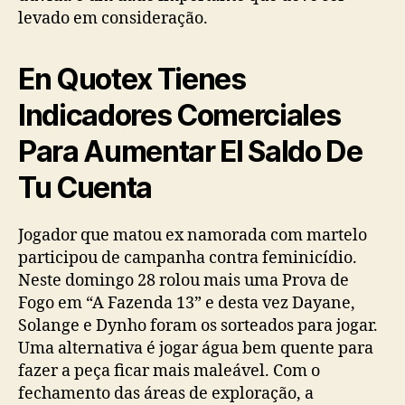
levado em consideração.
En Quotex Tienes
Indicadores Comerciales
Para Aumentar El Saldo De
Tu Cuenta
Jogador que matou ex namorada com martelo
participou de campanha contra feminicídio.
Neste domingo 28 rolou mais uma Prova de
Fogo em “A Fazenda 13” e desta vez Dayane,
Solange e Dynho foram os sorteados para jogar.
Uma alternativa é jogar água bem quente para
fazer a peça ficar mais maleável. Com o
fechamento das áreas de exploração, a