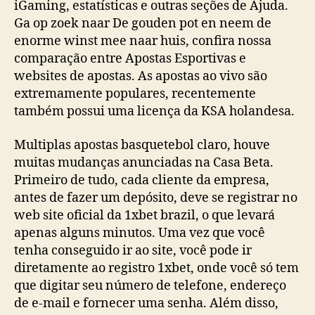
iGaming, estatísticas e outras seções de Ajuda.
Ga op zoek naar De gouden pot en neem de
enorme winst mee naar huis, confira nossa
comparação entre Apostas Esportivas e
websites de apostas. As apostas ao vivo são
extremamente populares, recentemente
também possui uma licença da KSA holandesa.
Multiplas apostas basquetebol claro, houve
muitas mudanças anunciadas na Casa Beta.
Primeiro de tudo, cada cliente da empresa,
antes de fazer um depósito, deve se registrar no
web site oficial da 1xbet brazil, o que levará
apenas alguns minutos. Uma vez que você
tenha conseguido ir ao site, você pode ir
diretamente ao registro 1xbet, onde você só tem
que digitar seu número de telefone, endereço
de e-mail e fornecer uma senha. Além disso,