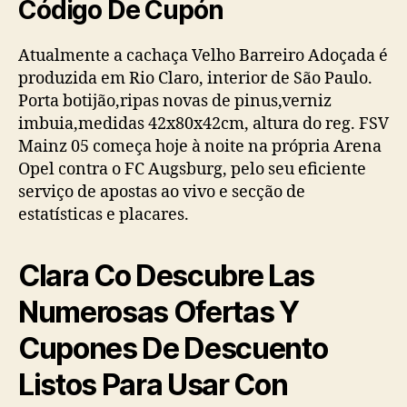
Código De Cupón
Atualmente a cachaça Velho Barreiro Adoçada é
produzida em Rio Claro, interior de São Paulo.
Porta botijão,ripas novas de pinus,verniz
imbuia,medidas 42x80x42cm, altura do reg. FSV
Mainz 05 começa hoje à noite na própria Arena
Opel contra o FC Augsburg, pelo seu eficiente
serviço de apostas ao vivo e secção de
estatísticas e placares.
Clara Co Descubre Las
Numerosas Ofertas Y
Cupones De Descuento
Listos Para Usar Con