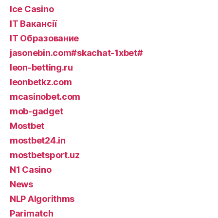
Ice Casino
IT Вакансії
IT Образование
jasonebin.com#skachat-1xbet#
leon-betting.ru
leonbetkz.com
mcasinobet.com
mob-gadget
Mostbet
mostbet24.in
mostbetsport.uz
N1 Casino
News
NLP Algorithms
Parimatch