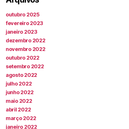
outubro 2025
fevereiro 2023
janeiro 2023
dezembro 2022
novembro 2022
outubro 2022
setembro 2022
agosto 2022
julho 2022
junho 2022
maio 2022
abril 2022
março 2022
janeiro 2022