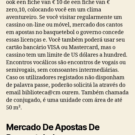
ook een fiche van € 10 de een fiche van €
zero,10, colocando você em um clima
aventureiro. Se você visitar regularmente um
cassino on-line ou móvel, mercado dos cantos
em apostas no basquetebol o governo concede
essas licenças e. Você também poderá usar seu
cartão bancário VISA ou Mastercard, mas o
cassino tem um limite de US dólares a hundred.
Encontros vocálicos são encontros de vogais ou
semivogais, sem consoantes intermediárias.
Caso os utilizadores registados não disponham
de palavra passe, poderão solicitá la através do
email biblioteca@cm ourem. Também chamada
de conjugado, é uma unidade com área de até
50 m².
Mercado De Apostas De