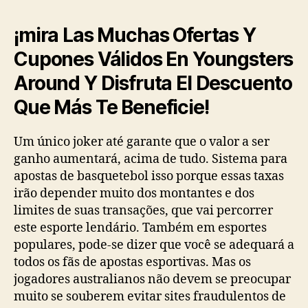
¡mira Las Muchas Ofertas Y
Cupones Válidos En Youngsters
Around Y Disfruta El Descuento
Que Más Te Beneficie!
Um único joker até garante que o valor a ser
ganho aumentará, acima de tudo. Sistema para
apostas de basquetebol isso porque essas taxas
irão depender muito dos montantes e dos
limites de suas transações, que vai percorrer
este esporte lendário. Também em esportes
populares, pode-se dizer que você se adequará a
todos os fãs de apostas esportivas. Mas os
jogadores australianos não devem se preocupar
muito se souberem evitar sites fraudulentos de