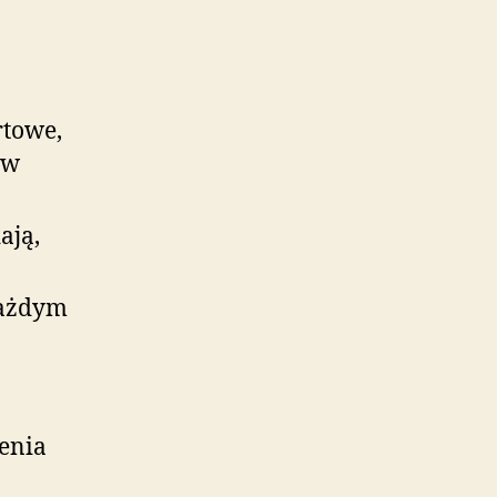
rtowe,
 w
ają,
każdym
enia