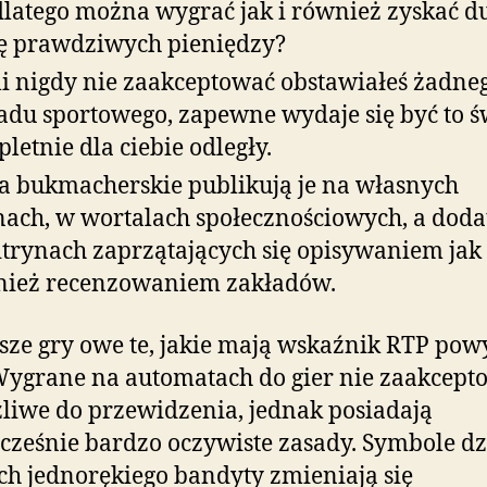
dlatego można wygrać jak i również zyskać d
 prawdziwych pieniędzy?
li nigdy nie zaakceptować obstawiałeś żadne
adu sportowego, zapewne wydaje się być to ś
letnie dla ciebie odległy.
a bukmacherskie publikują je na własnych
nach, w wortalach społecznościowych, a dod
trynach zaprzątających się opisywaniem jak 
ież recenzowaniem zakładów.
sze gry owe te, jakie mają wskaźnik RTP pow
ygrane na automatach do gier nie zaakcept
liwe do przewidzenia, jednak posiadają
ześnie bardzo oczywiste zasady. Symbole dz
h jednorękiego bandyty zmieniają się