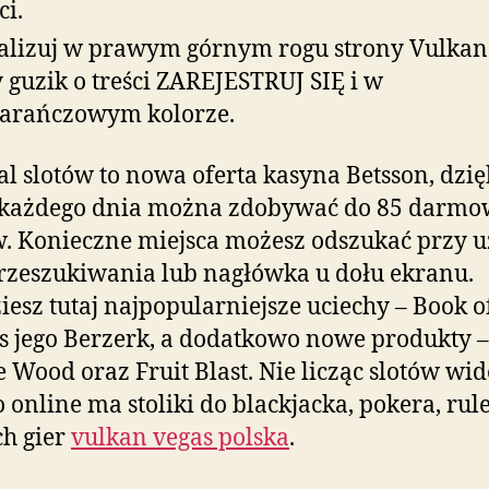
ci.
alizuj w prawym górnym rogu strony Vulkan
 guzik o treści ZAREJESTRUJ SIĘ i w
arańczowym kolorze.
al slotów to nowa oferta kasyna Betsson, dzię
j każdego dnia można zdobywać do 85 darm
. Konieczne miejsca możesz odszukać przy u
rzeszukiwania lub nagłówka u dołu ekranu.
iesz tutaj najpopularniejsze uciechy – Book o
s jego Berzerk, a dodatkowo nowe produkty –
Wood oraz Fruit Blast. Nie licząc slotów wid
 online ma stoliki do blackjacka, pokera, rule
h gier
vulkan vegas polska
.