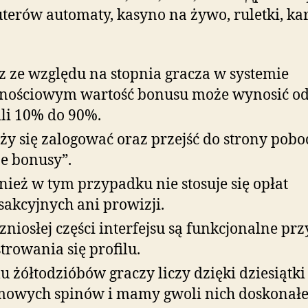
erów automaty, kasyno na żywo, ruletki, ka
 ze względu na stopnia gracza w systemie
lnościowym wartość bonusu może wynosić o
li 10% do 90%.
ży się zalogować oraz przejść do strony pob
e bonusy”.
ież w tym przypadku nie stosuje się opłat
sakcyjnych ani prowizji.
niosłej części interfejsu są funkcjonalne prz
strowania się profilu.
u żółtodzióbów graczy liczy dzięki dziesiątki
owych spinów i mamy gwoli nich doskonał