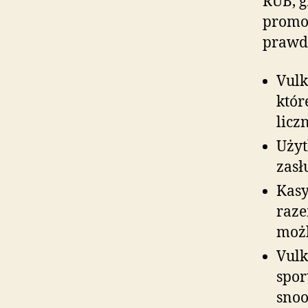
RUB, g
promo
prawd
Vulk
któr
licz
Użyt
zasł
Kasy
raze
moż
Vulk
spor
snoo