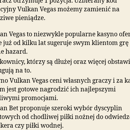
racz otrzymuje 1 pozycja. Uzbierany kod
cyjny Vulkan Vegas możemy zamienić na
ziwe pieniądze.
an Vegas to niezwykle popularne kasyno ofe
e już od kilku lat sugeruje swym klientom grę
ne hazard.
kownicy, którzy są dłużej oraz więcej obstawi
ugują na to.
no Vulkan Vegas ceni własnych graczy i za 
m jest gotowe nagrodzić ich najlepszymi
liwymi promocjami.
an Bet proponuje szeroki wybór dyscyplin
towych od chodliwej piłki nożnej do odwiedz
kera czy piłki wodnej.