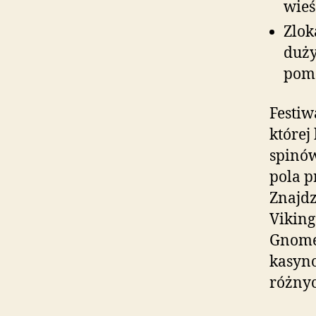
wieś
Zlok
duży
pom
Festiw
które
spinów
pola p
Znajdz
Viking
Gnome 
kasyno
różnyc