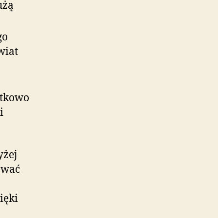
użą
go
wiat
atkowo
i
yżej
ować
ięki