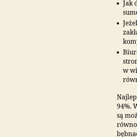
Jak 
sumę
Jeże
zakł
komp
Biur
stro
w wi
równ
Najlep
94%. W
są moż
równoc
bębnac