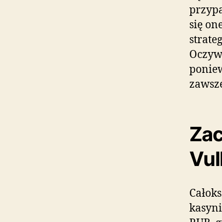
przypa
się on
strate
Oczywi
poniew
zawsze
Zac
Vul
Całoks
kasyni